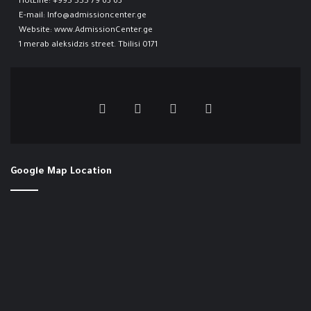
HotLine:
+995 555 79 63 63
E-mail:
Info@admissioncenter.ge
Website:
www.AdmissionCenter.ge
1 merab aleksidzis street. Tbilisi 0171
Google Map Location