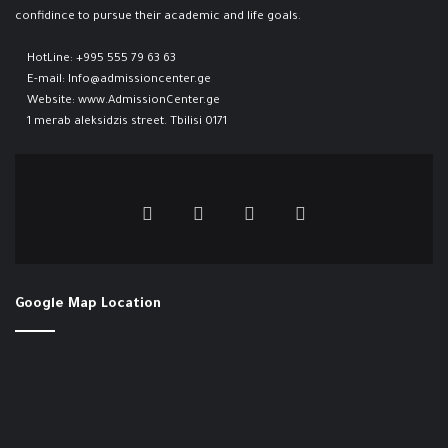
confidince to pursue their academic and life goals.
HotLine:
+995 555 79 63 63
E-mail:
Info@admissioncenter.ge
Website:
www.AdmissionCenter.ge
1 merab aleksidzis street. Tbilisi 0171
Google Map Location